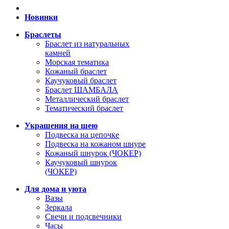
Новинки
Браслеты
Браслет из натуральных
камней
Морская тематика
Кожаный браслет
Каучуковый браслет
Браслет ШАМБАЛА
Металлический браслет
Тематический браслет
Украшения на шею
Подвеска на цепочке
Подвеска на кожаном шнуре
Кожаный шнурок (ЧОКЕР)
Каучуковый шнурок
(ЧОКЕР)
Для дома и уюта
Вазы
Зеркала
Свечи и подсвечники
Часы