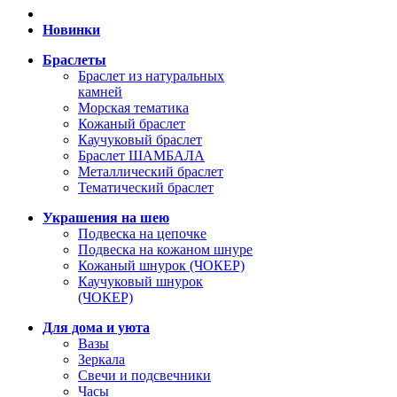
Новинки
Браслеты
Браслет из натуральных
камней
Морская тематика
Кожаный браслет
Каучуковый браслет
Браслет ШАМБАЛА
Металлический браслет
Тематический браслет
Украшения на шею
Подвеска на цепочке
Подвеска на кожаном шнуре
Кожаный шнурок (ЧОКЕР)
Каучуковый шнурок
(ЧОКЕР)
Для дома и уюта
Вазы
Зеркала
Свечи и подсвечники
Часы