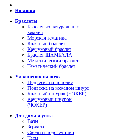
Новинки
Браслеты
Браслет из натуральных
камней
Морская тематика
Кожаный браслет
Каучуковый браслет
Браслет ШАМБАЛА
Металлический браслет
Тематический браслет
Украшения на шею
Подвеска на цепочке
Подвеска на кожаном шнуре
Кожаный шнурок (ЧОКЕР)
Каучуковый шнурок
(ЧОКЕР)
Для дома и уюта
Вазы
Зеркала
Свечи и подсвечники
Часы