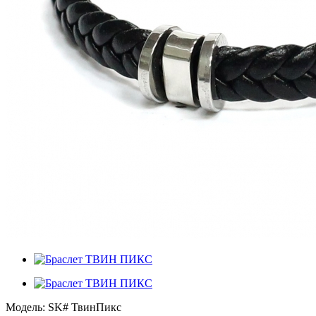
Модель:
SK# ТвинПикс